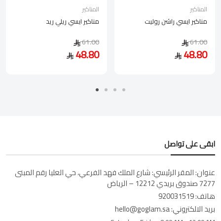
المناكير
المناكير
مناكير ايسي راشن روليت
مناكير ايسي ريلي ريد
61.00
61.00
48.80
48.80
ابقى على تواصل
عنوان:
المقر الرئيسي: شارع الملك فهد الفرعي، حي العليا رقم المبنى
7277 صندوق بريدي 12212 – الرياض
هاتف:
920031519
بريد الالكتروني:
hello@goglam.sa