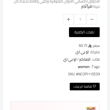
الأذواق.اكتشفي الألوان المتوفرة وجرّبي إطلالة جديدة كل
مرة!
اقرأ أكثر
نفذت الكمية
سعر:
60.75
ماركة:
او بي اي
فئات:
المناكير
/
او بي اي
women
Tags:
SKU:
#NCOPI110539
قائمة الرغبات