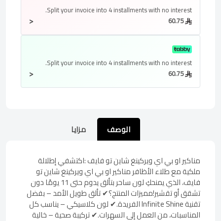
Split your invoice into
4 installments
with no interest.
<
60.75
Split your invoice into
4 installments
with no interest.
<
60.75
الوصف
مزايا
مناكير او بي اي ويركينغ شاين تو فايف :اكتشفي إطلالة
ملكية مع طلاء الأظافر مناكير او بي اي ويركينغ شاين تو
فايف، الذي يمنحكِ لون ساحر بتألق يدوم حتى 11 يومًا دون
تشقق أو تقشير!مميزات المنتج؟✔ تألق طويل الأمد – بفضل
تقنية Infinite Shine الفريدة.✔ لون كلاسيكي – يناسب كل
المناسبات، من العمل إلى السهرات.✔ تركيبة صحية – خالية