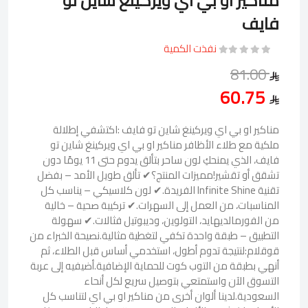
مناكير او بي اي ويركينغ شاين تو
فايف
نفذت الكمية
81.00
60.75
مناكير او بي اي ويركينغ شاين تو فايف :اكتشفي إطلالة
ملكية مع طلاء الأظافر مناكير او بي اي ويركينغ شاين تو
فايف، الذي يمنحكِ لون ساحر بتألق يدوم حتى 11 يومًا دون
تشقق أو تقشير!مميزات المنتج؟✔ تألق طويل الأمد – بفضل
تقنية Infinite Shine الفريدة.✔ لون كلاسيكي – يناسب كل
المناسبات، من العمل إلى السهرات.✔ تركيبة صحية – خالية
من الفورمالديهايد، التولوين، وديبوتيل فثالات.✔ سهولة
التطبيق – طبقة واحدة تكفي لتغطية مثالية.نصيحة الخبراء من
قوقلام:لنتيجة تدوم أطول، استخدمي أساس قبل الطلاء، ثم
أنهي بطبقة من التوب كوت للحماية الإضافية.أضيفيه إلى عربة
التسوق الآن واستمتعي بتوصيل سريع لكل أنحاء
السعودية.لدينا ألوان أخرى من مناكير او بي اي لتناسب كل