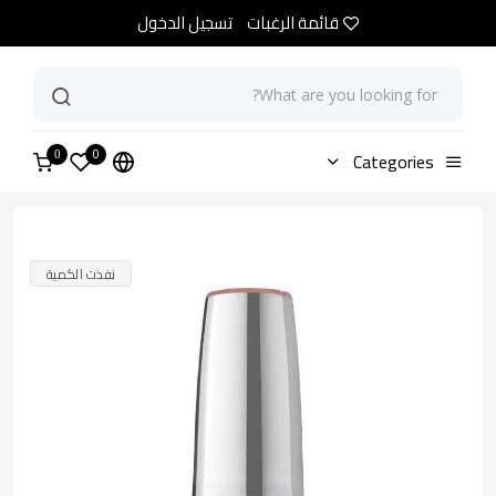
قائمة الرغبات
تسجيل الدخول
0
الرئيسية
Categories
متجر
مناكير او بي اي ويركينغ شاين تو فايف
0
نفذت الكمية