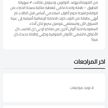
من الفورمالديهايد، التولوين، وديبوتيل فثالات.✔ سهولة
التطبيق – طبقة واحدة تكفي لتغطية مثالية.نصيحة الخبراء من
قوقلام:لنتيجة تدوم أطول، استخدمي أساس قبل الطلاء، ثم
أنهي بطبقة من التوب كوت للحماية الإضافية.أضيفيه إلى عربة
التسوق الآن واستمتعي بتوصيل سريع لكل أنحاء
السعودية.لدينا ألوان أخرى من مناكير او بي اي لتناسب كل
الأذواق.اكتشفي الألوان المتوفرة وجرّبي إطلالة جديدة كل
مرة!
اخر المراجعات
لا توجد مراجعات